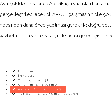
Aynı şekilde firmalar da AR-GE için yaptıkları harcama
gerçekleştirilebilecek bir AR-GE çalışmasının bile çok
hepsinden daha önce yapılması gerekir ki; doğru politika
kaybetmeden yol alması için, kısacası geleceğine atac
Üretim
İhracat
Yurtiçi Satışlar
Üretim & İşletme
Ar-Ge Danışmanlığı
Yönetim & Dökümantasyon