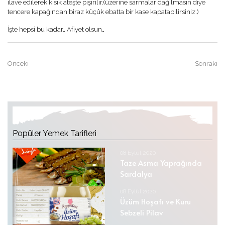
ilave edilerek kısık ateşte pişirilir.(üzerine sarmalar dağılmasın diye
tencere kapağından biraz küçük ebatta bir kase kapatabilirsiniz.)
İşte hepsi bu kadar… Afiyet olsun…
Önceki
Sonraki
Popüler Yemek Tarifleri
08 Eylül 2020
Taze Asma Yaprağında
Sardalya
08 Eylül 2020
Üzüm Hoşafı ve Kuru
Sebzeli Pilav