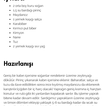
2 orta boy kuru soğan
1,5 su bardağı pirinç
Maydanoz
1 yemek kaşığı salça
Karabiber
Kırmızı pul biber
Kimyon
Nane
Tuz
2 yemek kaşığı sıvı yağ
Hazırlanışı
Geniş bir kabın içerisine soğanlar rendelenir üzerine zeytinyağı
dökülür. Pirinç yıkanarak kabın içerisine eklenir. Baharatlar, salça ve
tuzu da ilave edildikten sonra ince kıyılmış maydanozu da eklenerek
karıştırılır.(çiğden bir iç harç olacak) Yaprağın geniş kısmına iç harçtan
konulur ve rulo gibi iki yanlardan kapatarak sarılır. Bu işleme yaprak
bitene kadar devam edilir. Sardığımız yaprakların üzerine zeytinyağı
ve limon dilimleri ekleyip yaklaşık 5-6 su bardağı kadar da sıcak su