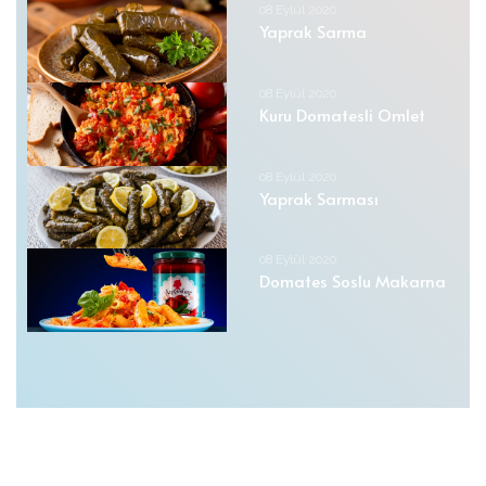
08 Eylül 2020
Yaprak Sarma
08 Eylül 2020
Kuru Domatesli Omlet
08 Eylül 2020
Yaprak Sarması
08 Eylül 2020
Domates Soslu Makarna